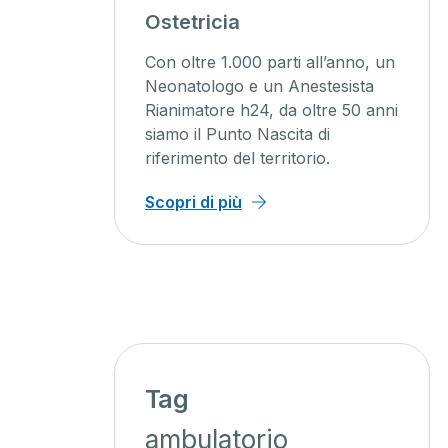
agini
Ostetricia
ente
Con oltre 1.000 parti all’anno, un
ienti un
Neonatologo e un Anestesista
Rianimatore h24, da oltre 50 anni
o, con
siamo il Punto Nascita di
iagnosi
riferimento del territorio.
 minor
Scopri di più
Tag
ambulatorio