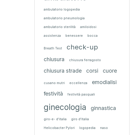
ambulatorio logopedia
ambulatorio pneumologia
ambulatorio sterilità
amiloidosi
assistenza
benessere
bocca
check-up
Breath Test
chiusura
chiusura ferragosto
chiusura strade
corsi
cuore
emodialisi
cusano mutri
eccellenza
festività
festività pasquali
ginecologia
ginnastica
giro-e- d'italia
giro d'italia
Helicobacter Pylori
logopedia
naso