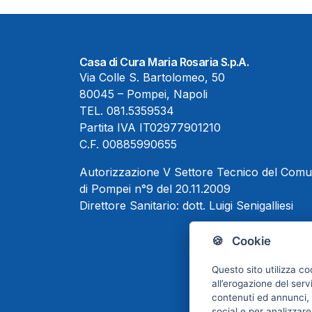
Casa di Cura Maria Rosaria S.p.A.
Via Colle S. Bartolomeo, 50
80045 – Pompei, Napoli
TEL.
081.5359534
Partita IVA IT02977901210
C.F. 00885990655
Autorizzazione V Settore Tecnico del Com
di Pompei n°9 del 20.11.2009
Direttore Sanitario:
dott. Luigi Senigalliesi
🍪 Cookie
Questo sito utilizza co
all’erogazione del serv
contenuti ed annunci, p
social e per analizzare