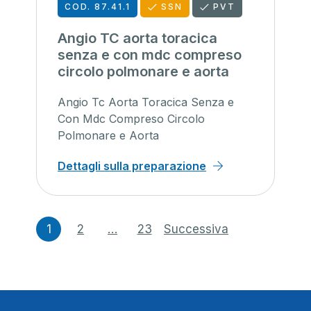
COD. 87.41.1
SSN
PVT
Angio TC aorta toracica
senza e con mdc compreso
circolo polmonare e aorta
Angio Tc Aorta Toracica Senza e
Con Mdc Compreso Circolo
Polmonare e Aorta
Dettagli sulla preparazione
Navigazione
1
2
…
23
Successiva
articoli