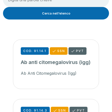
Cerca nell’elenco
COD. 91.14.1
SSN
PVT
Ab anti citomegalovirus (igg)
Ab Anti Citomegalovirus (Igg)
COD. 91.14.3
SSN
PVT