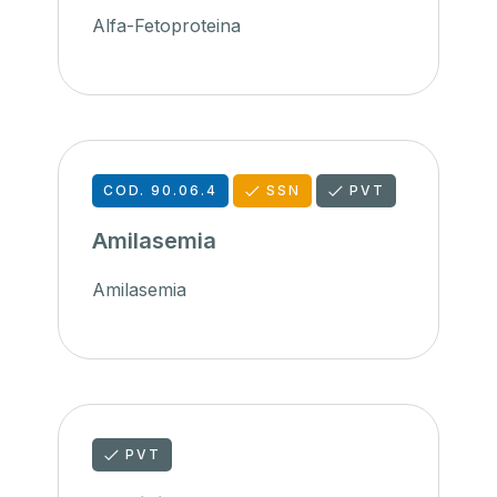
Alfa-Fetoproteina
COD. 90.06.4
SSN
PVT
Amilasemia
Amilasemia
PVT