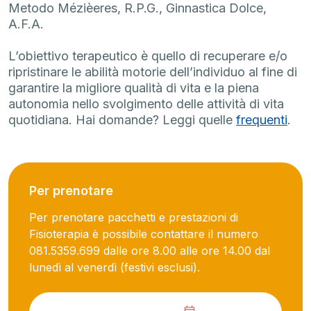
Metodo Mézièeres, R.P.G., Ginnastica Dolce,
A.F.A.
L’obiettivo terapeutico è quello di recuperare e/o
ripristinare le abilità motorie dell’individuo al fine di
garantire la migliore qualità di vita e la piena
autonomia nello svolgimento delle attività di vita
quotidiana. Hai domande? Leggi quelle
frequenti
.
Per prenotare
Per prenotare pacchetti e prestazioni di
Fisioterapia è possibile contattare il numero
081.5359.699 dalle ore 8.00 alle ore 14.00 dal
lunedì al venerdì (festivi esclusi).