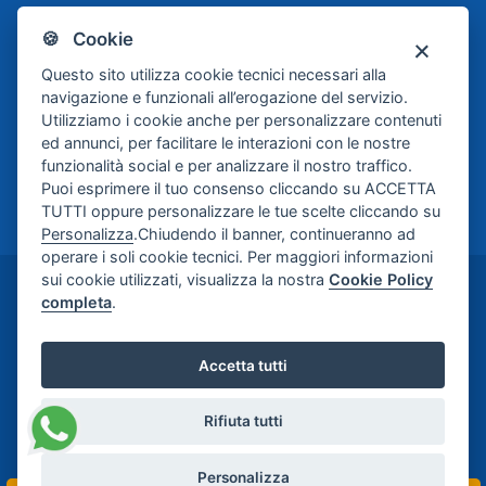
🍪 Cookie
Scafati Basket
Questo sito utilizza cookie tecnici necessari alla
navigazione e funzionali all’erogazione del servizio.
Utilizziamo i cookie anche per personalizzare contenuti
ed annunci, per facilitare le interazioni con le nostre
funzionalità social e per analizzare il nostro traffico.
Puoi esprimere il tuo consenso cliccando su ACCETTA
TUTTI oppure personalizzare le tue scelte cliccando su
Personalizza
.Chiudendo il banner, continueranno ad
operare i soli cookie tecnici. Per maggiori informazioni
sui cookie utilizzati, visualizza la nostra
Cookie Policy
©2024-2026 Casa di Cura Maria Rosaria S.p.A. -
completa
.
Credits:
Meetweb
Accetta tutti
Rifiuta tutti
Personalizza