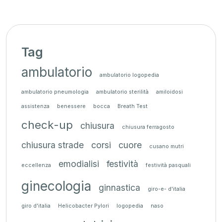
Tag
ambulatorio
ambulatorio logopedia
ambulatorio pneumologia
ambulatorio sterilità
amiloidosi
assistenza
benessere
bocca
Breath Test
check-up
chiusura
chiusura ferragosto
chiusura strade
corsi
cuore
cusano mutri
emodialisi
festività
eccellenza
festività pasquali
ginecologia
ginnastica
giro-e- d'italia
giro d'italia
Helicobacter Pylori
logopedia
naso