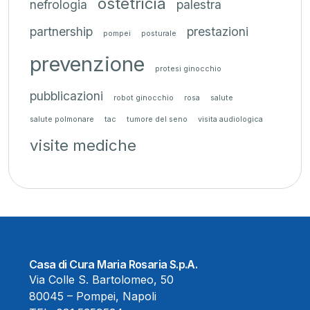
ostetricia
nefrologia
palestra
partnership
prestazioni
pompei
posturale
prevenzione
protesi ginocchio
pubblicazioni
robot ginocchio
rosa
salute
salute polmonare
tac
tumore del seno
visita audiologica
visite mediche
Casa di Cura Maria Rosaria S.p.A.
Via Colle S. Bartolomeo, 50
80045 – Pompei, Napoli