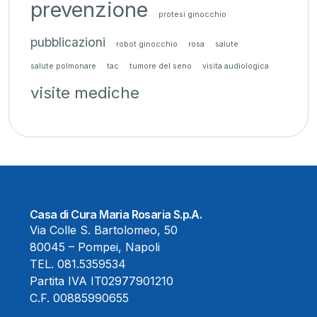
prevenzione
protesi ginocchio
pubblicazioni
robot ginocchio
rosa
salute
salute polmonare
tac
tumore del seno
visita audiologica
visite mediche
Casa di Cura Maria Rosaria S.p.A.
Via Colle S. Bartolomeo, 50
80045 – Pompei, Napoli
TEL.
081.5359534
Partita IVA IT02977901210
C.F. 00885990655