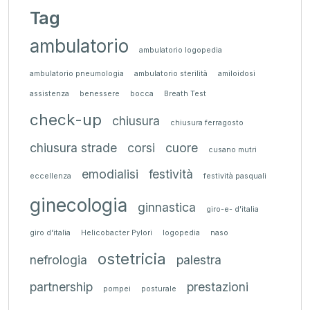
Tag
ambulatorio
ambulatorio logopedia
ambulatorio pneumologia
ambulatorio sterilità
amiloidosi
assistenza
benessere
bocca
Breath Test
check-up
chiusura
chiusura ferragosto
chiusura strade
corsi
cuore
cusano mutri
emodialisi
festività
eccellenza
festività pasquali
ginecologia
ginnastica
giro-e- d'italia
giro d'italia
Helicobacter Pylori
logopedia
naso
ostetricia
nefrologia
palestra
partnership
prestazioni
pompei
posturale