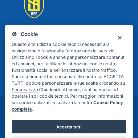
🍪 Cookie
Scafati Basket
Questo sito utilizza cookie tecnici necessari alla
navigazione e funzionali all’erogazione del servizio.
Utilizziamo i cookie anche per personalizzare contenuti
ed annunci, per facilitare le interazioni con le nostre
funzionalità social e per analizzare il nostro traffico.
Puoi esprimere il tuo consenso cliccando su ACCETTA
TUTTI oppure personalizzare le tue scelte cliccando su
Personalizza
.Chiudendo il banner, continueranno ad
operare i soli cookie tecnici. Per maggiori informazioni
sui cookie utilizzati, visualizza la nostra
Cookie Policy
©2024-2026 Casa di Cura Maria Rosaria S.p.A. -
completa
.
Credits:
Meetweb
Accetta tutti