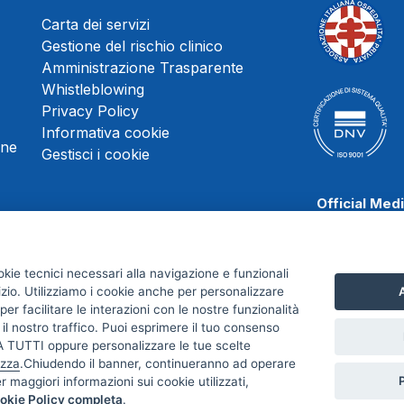
Carta dei servizi
Gestione del rischio clinico
Amministrazione Trasparente
Whistleblowing
Privacy Policy
Informativa cookie
une
Gestisci i cookie
Official Med
okie tecnici necessari alla navigazione e funzionali
izio. Utilizziamo i cookie anche per personalizzare
A
Scafati Baske
er facilitare le interazioni con le nostre funzionalità
 il nostro traffico. Puoi esprimere il tuo consenso
TUTTI oppure personalizzare le tue scelte
izza
.Chiudendo il banner, continueranno ad operare
er maggiori informazioni sui cookie utilizzati,
A. - Credits:
Meetweb
okie Policy completa
.