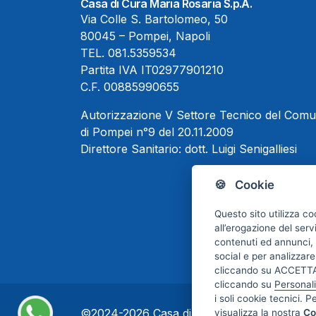
Casa di Cura Maria Rosaria S.p.A.
Via Colle S. Bartolomeo, 50
80045 – Pompei, Napoli
TEL.
081.5359534
Partita IVA IT02977901210
C.F. 00885990655
Autorizzazione V Settore Tecnico del Com
di Pompei n°9 del 20.11.2009
Direttore Sanitario:
dott. Luigi Senigalliesi
🍪 Cookie
Questo sito utilizza co
all’erogazione del serv
contenuti ed annunci, p
social e per analizzare
cliccando su ACCETTA 
cliccando su
Personal
i soli cookie tecnici. P
©2024-2026 Casa di Cura Maria Rosaria S.p.
visualizza la nostra
Co