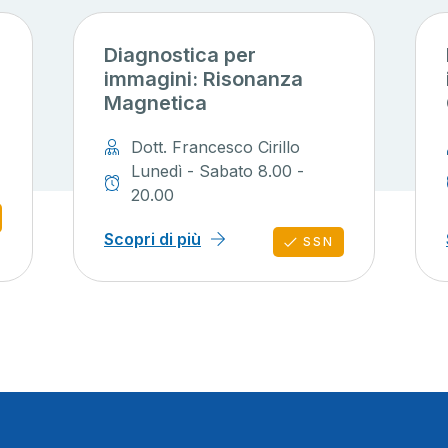
Diagnostica per
immagini: Risonanza
Magnetica
Dott. Francesco Cirillo
Lunedì - Sabato 8.00 -
20.00
Scopri di più
SSN