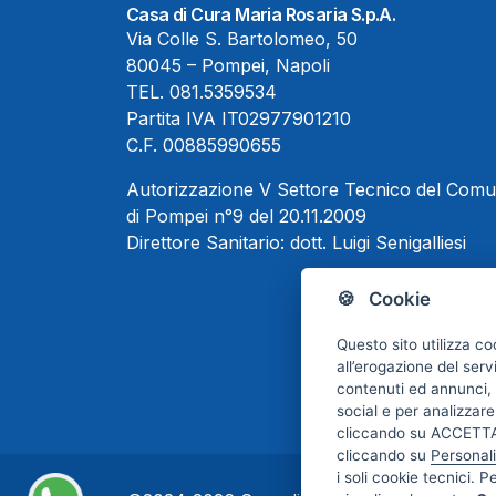
Casa di Cura Maria Rosaria S.p.A.
Via Colle S. Bartolomeo, 50
80045 – Pompei, Napoli
TEL.
081.5359534
Partita IVA IT02977901210
C.F. 00885990655
Autorizzazione V Settore Tecnico del Com
di Pompei n°9 del 20.11.2009
Direttore Sanitario:
dott. Luigi Senigalliesi
🍪 Cookie
Questo sito utilizza co
all’erogazione del serv
contenuti ed annunci, p
social e per analizzare
cliccando su ACCETTA 
cliccando su
Personal
i soli cookie tecnici. P