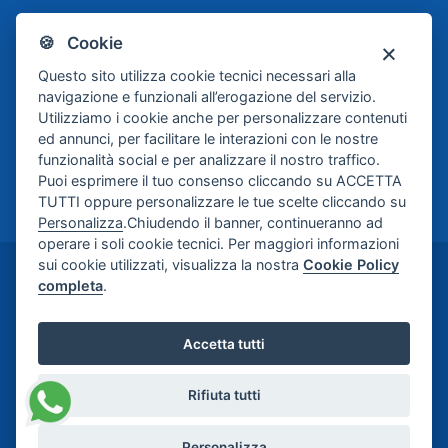
🍪 Cookie
Scafati Basket
Questo sito utilizza cookie tecnici necessari alla
navigazione e funzionali all’erogazione del servizio.
Utilizziamo i cookie anche per personalizzare contenuti
ed annunci, per facilitare le interazioni con le nostre
funzionalità social e per analizzare il nostro traffico.
Puoi esprimere il tuo consenso cliccando su ACCETTA
TUTTI oppure personalizzare le tue scelte cliccando su
Personalizza
.Chiudendo il banner, continueranno ad
operare i soli cookie tecnici. Per maggiori informazioni
sui cookie utilizzati, visualizza la nostra
Cookie Policy
©2024-2026 Casa di Cura Maria Rosaria S.p.A. -
completa
.
Credits:
Meetweb
Accetta tutti
Rifiuta tutti
Personalizza