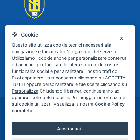
🍪 Cookie
Scafati Basket
Questo sito utilizza cookie tecnici necessari alla
navigazione e funzionali all’erogazione del servizio.
Utilizziamo i cookie anche per personalizzare contenuti
ed annunci, per facilitare le interazioni con le nostre
funzionalità social e per analizzare il nostro traffico.
Puoi esprimere il tuo consenso cliccando su ACCETTA
TUTTI oppure personalizzare le tue scelte cliccando su
Personalizza
.Chiudendo il banner, continueranno ad
operare i soli cookie tecnici. Per maggiori informazioni
sui cookie utilizzati, visualizza la nostra
Cookie Policy
©2024-2026 Casa di Cura Maria Rosaria S.p.A. -
completa
.
Credits:
Meetweb
Accetta tutti