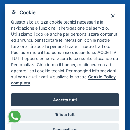
🍪 Cookie
Scafati Basket
Questo sito utilizza cookie tecnici necessari alla
navigazione e funzionali all’erogazione del servizio.
Utilizziamo i cookie anche per personalizzare contenuti
ed annunci, per facilitare le interazioni con le nostre
funzionalità social e per analizzare il nostro traffico.
Puoi esprimere il tuo consenso cliccando su ACCETTA
TUTTI oppure personalizzare le tue scelte cliccando su
Personalizza
.Chiudendo il banner, continueranno ad
operare i soli cookie tecnici. Per maggiori informazioni
sui cookie utilizzati, visualizza la nostra
Cookie Policy
©2024-2026 Casa di Cura Maria Rosaria S.p.A. -
completa
.
Credits:
Meetweb
Accetta tutti
Rifiuta tutti
Personalizza