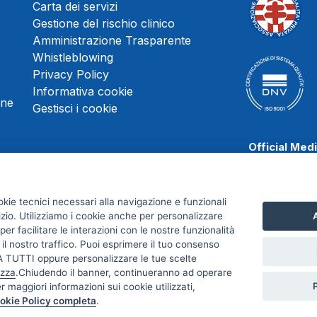
Carta dei servizi
Gestione del rischio clinico
Amministrazione Trasparente
Whistleblowing
Privacy Policy
Informativa cookie
une
Gestisci i cookie
Official Med
okie tecnici necessari alla navigazione e funzionali
izio. Utilizziamo i cookie anche per personalizzare
A
Scafati Baske
er facilitare le interazioni con le nostre funzionalità
 il nostro traffico. Puoi esprimere il tuo consenso
TUTTI oppure personalizzare le tue scelte
izza
.Chiudendo il banner, continueranno ad operare
er maggiori informazioni sui cookie utilizzati,
A. - Credits:
Meetweb
okie Policy completa
.