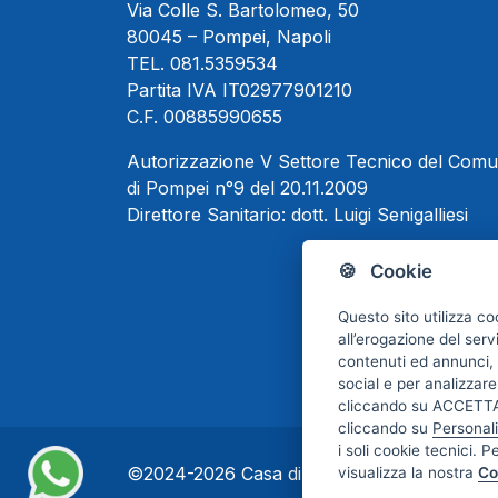
Via Colle S. Bartolomeo, 50
80045 – Pompei, Napoli
TEL.
081.5359534
Partita IVA IT02977901210
C.F. 00885990655
Autorizzazione V Settore Tecnico del Com
di Pompei n°9 del 20.11.2009
Direttore Sanitario:
dott. Luigi Senigalliesi
🍪 Cookie
Questo sito utilizza co
all’erogazione del serv
contenuti ed annunci, p
social e per analizzare
cliccando su ACCETTA 
cliccando su
Personal
i soli cookie tecnici. P
©2024-2026 Casa di Cura Maria Rosaria S.p.
visualizza la nostra
Co