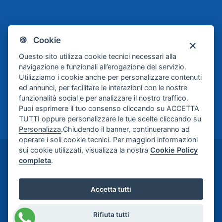
Scafati
Juve Stabia
🍪 Cookie
Basket
Questo sito utilizza cookie tecnici necessari alla
navigazione e funzionali all’erogazione del servizio.
Utilizziamo i cookie anche per personalizzare contenuti
ed annunci, per facilitare le interazioni con le nostre
funzionalità social e per analizzare il nostro traffico.
Puoi esprimere il tuo consenso cliccando su ACCETTA
TUTTI oppure personalizzare le tue scelte cliccando su
Personalizza
.Chiudendo il banner, continueranno ad
operare i soli cookie tecnici. Per maggiori informazioni
sui cookie utilizzati, visualizza la nostra
Cookie Policy
©2024-2026 Casa di Cura Maria Rosaria S.p.A. -
completa
.
Credits:
Meetweb
Accetta tutti
Rifiuta tutti