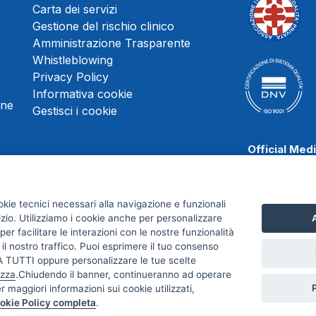
Carta dei servizi
Gestione del rischio clinico
Amministrazione Trasparente
Whistleblowing
Privacy Policy
Informativa cookie
une
Gestisci i cookie
Official Med
okie tecnici necessari alla navigazione e funzionali
izio. Utilizziamo i cookie anche per personalizzare
A
Scafati Baske
er facilitare le interazioni con le nostre funzionalità
 il nostro traffico. Puoi esprimere il tuo consenso
TUTTI oppure personalizzare le tue scelte
izza
.Chiudendo il banner, continueranno ad operare
er maggiori informazioni sui cookie utilizzati,
A. - Credits:
Meetweb
okie Policy completa
.