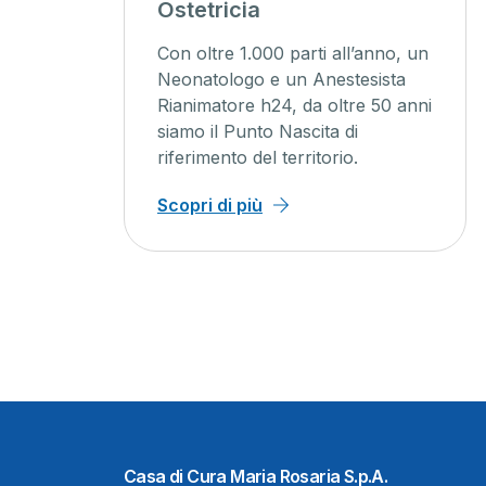
agini
Ostetricia
ente
Con oltre 1.000 parti all’anno, un
ienti un
Neonatologo e un Anestesista
Rianimatore h24, da oltre 50 anni
o, con
siamo il Punto Nascita di
iagnosi
riferimento del territorio.
 minor
Scopri di più
Casa di Cura Maria Rosaria S.p.A.