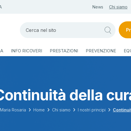
A
News
Chi siamo
Pr
ZA
INFO RICOVERI
PRESTAZIONI
PREVENZIONE
EQ
Continuità della cur
 Maria Rosaria
Home
Chi siamo
I nostri principi
Continui