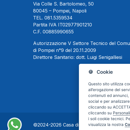
Via Colle S. Bartolomeo, 50
80045 – Pompei, Napoli
TEL.
081.5359534
Partita IVA IT02977901210
C.F. 00885990655
Autorizzazione V Settore Tecnico del Com
di Pompei n°9 del 20.11.2009
Direttore Sanitario:
dott. Luigi Senigalliesi
🍪 Cookie
Questo sito utilizza co
all’erogazione del serv
contenuti ed annunci, p
social e per analizzare
cliccando su ACCETTA 
cliccando su
Personal
i soli cookie tecnici. P
©2024-2026 Casa di Cura Maria Rosaria S.p.
visualizza la nostra
Co