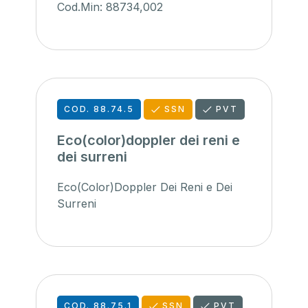
Cod.Min: 88734,002
COD. 88.74.5
SSN
PVT
Eco(color)doppler dei reni e
dei surreni
Eco(Color)Doppler Dei Reni e Dei
Surreni
COD. 88.75.1
SSN
PVT