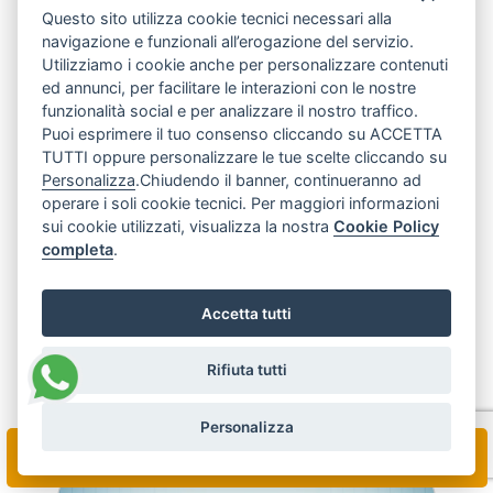
Questo sito utilizza cookie tecnici necessari alla
navigazione e funzionali all’erogazione del servizio.
Utilizziamo i cookie anche per personalizzare contenuti
ed annunci, per facilitare le interazioni con le nostre
funzionalità social e per analizzare il nostro traffico.
Puoi esprimere il tuo consenso cliccando su ACCETTA
TUTTI oppure personalizzare le tue scelte cliccando su
Personalizza
.Chiudendo il banner, continueranno ad
operare i soli cookie tecnici. Per maggiori informazioni
sui cookie utilizzati, visualizza la nostra
Cookie Policy
completa
.
Medico di equipe
Dott. Antonio Pifano
Accetta tutti
Medico Radiologo
Rifiuta tutti
Scopri di più
Personalizza
Prenota Online