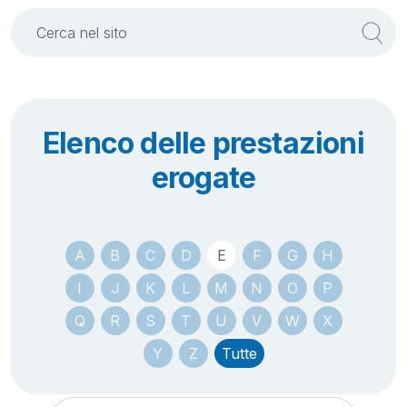
Elenco delle prestazioni
erogate
A
B
C
D
E
F
G
H
I
J
K
L
M
N
O
P
Q
R
S
T
U
V
W
X
Y
Z
Tutte