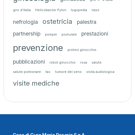
giro d'italia
Helicobacter Pylori
logopedia
naso
ostetricia
nefrologia
palestra
partnership
prestazioni
pompei
posturale
prevenzione
protesi ginocchio
pubblicazioni
robot ginocchio
rosa
salute
salute polmonare
tac
tumore del seno
visita audiologica
visite mediche
Casa di Cura Maria Rosaria S.p.A.