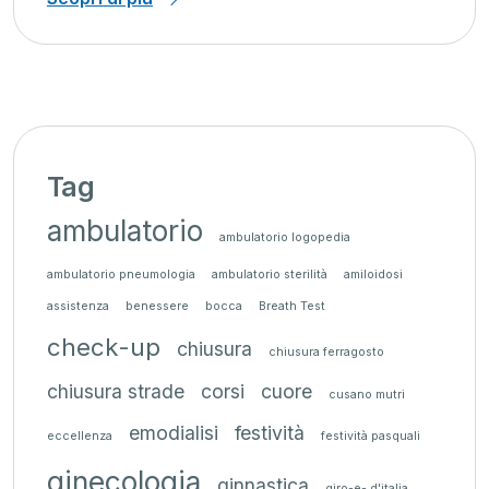
Tag
ambulatorio
ambulatorio logopedia
ambulatorio pneumologia
ambulatorio sterilità
amiloidosi
assistenza
benessere
bocca
Breath Test
check-up
chiusura
chiusura ferragosto
chiusura strade
corsi
cuore
cusano mutri
emodialisi
festività
eccellenza
festività pasquali
ginecologia
ginnastica
giro-e- d'italia