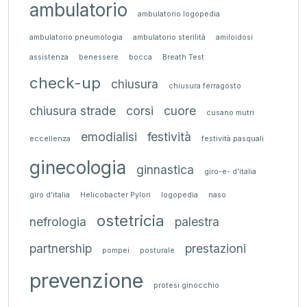
ambulatorio
ambulatorio logopedia
ambulatorio pneumologia
ambulatorio sterilità
amiloidosi
assistenza
benessere
bocca
Breath Test
check-up
chiusura
chiusura ferragosto
chiusura strade
corsi
cuore
cusano mutri
emodialisi
festività
eccellenza
festività pasquali
ginecologia
ginnastica
giro-e- d'italia
giro d'italia
Helicobacter Pylori
logopedia
naso
ostetricia
nefrologia
palestra
partnership
prestazioni
pompei
posturale
prevenzione
protesi ginocchio