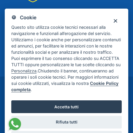
🍪 Cookie
Scafati Basket
Questo sito utilizza cookie tecnici necessari alla
navigazione e funzionali all’erogazione del servizio.
Utilizziamo i cookie anche per personalizzare contenuti
ed annunci, per facilitare le interazioni con le nostre
funzionalità social e per analizzare il nostro traffico.
Puoi esprimere il tuo consenso cliccando su ACCETTA
TUTTI oppure personalizzare le tue scelte cliccando su
Personalizza
.Chiudendo il banner, continueranno ad
operare i soli cookie tecnici. Per maggiori informazioni
sui cookie utilizzati, visualizza la nostra
Cookie Policy
©2024-2026 Casa di Cura Maria Rosaria S.p.A. -
completa
.
Credits:
Meetweb
Accetta tutti
Rifiuta tutti