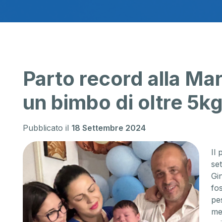
Parto record alla Ma
un bimbo di oltre 5k
Pubblicato il
18 Settembre 2024
Il
set
Gi
fos
pe
me