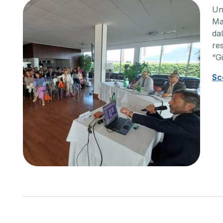
Un
Ma
da
re
“Gi
Sc