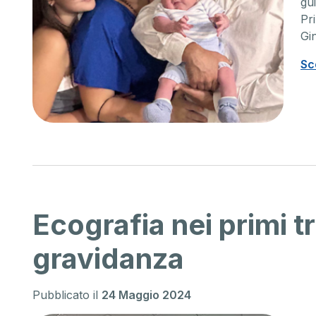
gu
Ortopedia
Nefro
Pri
Gi
La nostra equipe di specialisti
La nostr
multidisciplinari è in grado di
Emodiali
Sc
produrre diagnosi mirate e
Nefrolo
predisporre i più appropriati
40 anni
approcci terapeutici, chirurgici e
nefrolo
post-chirurgici.
fascia d
Scopri di più
Scopri 
Ecografia nei primi t
gravidanza
Pubblicato il
24 Maggio 2024