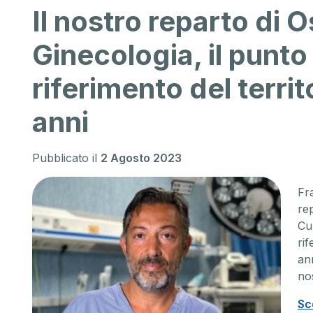
Il nostro reparto di O
Ginecologia, il punto
riferimento del territ
anni
Pubblicato il
2 Agosto 2023
Fr
rep
Cu
rif
an
no
Sc