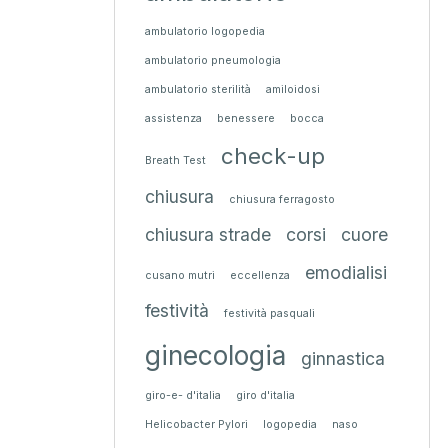
ambulatorio logopedia
ambulatorio pneumologia
ambulatorio sterilità
amiloidosi
assistenza
benessere
bocca
check-up
Breath Test
chiusura
chiusura ferragosto
chiusura strade
corsi
cuore
emodialisi
cusano mutri
eccellenza
festività
festività pasquali
ginecologia
ginnastica
giro-e- d'italia
giro d'italia
Helicobacter Pylori
logopedia
naso