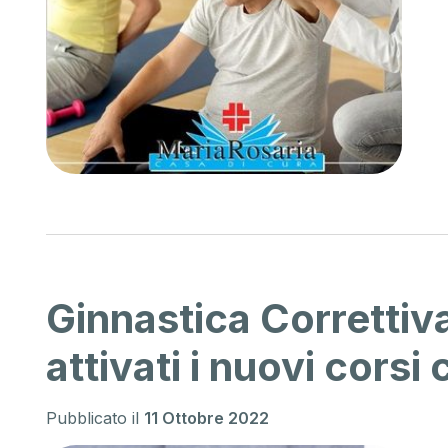
Ortopedia
stri
La nostra equipe di specialisti
ia in
multidisciplinari è in grado di
, ti
produrre diagnosi mirate e
alla cura
predisporre i più appropriati
approcci terapeutici, chirurgici e
post-chirurgici.
Scopri di più
Ginnastica Correttiv
attivati i nuovi corsi c
Pubblicato il
11 Ottobre 2022