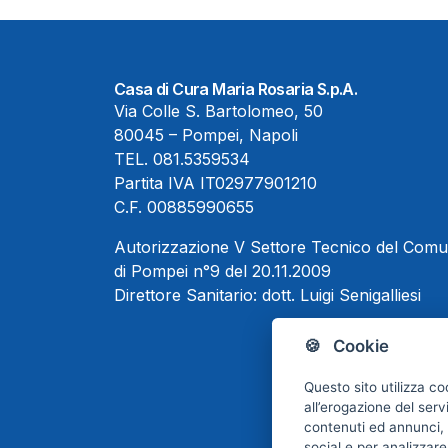
Casa di Cura Maria Rosaria S.p.A.
Via Colle S. Bartolomeo, 50
80045 – Pompei, Napoli
TEL.
081.5359534
Partita IVA IT02977901210
C.F. 00885990655
Autorizzazione V Settore Tecnico del Com
di Pompei n°9 del 20.11.2009
Direttore Sanitario:
dott. Luigi Senigalliesi
🍪 Cookie
Questo sito utilizza co
all’erogazione del serv
contenuti ed annunci, p
social e per analizzare