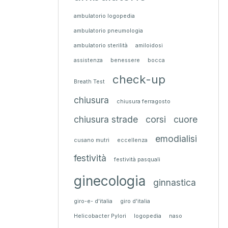
ambulatorio logopedia
ambulatorio pneumologia
ambulatorio sterilità
amiloidosi
assistenza
benessere
bocca
check-up
Breath Test
chiusura
chiusura ferragosto
chiusura strade
corsi
cuore
emodialisi
cusano mutri
eccellenza
festività
festività pasquali
ginecologia
ginnastica
giro-e- d'italia
giro d'italia
Helicobacter Pylori
logopedia
naso