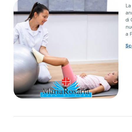
L
ann
di
nu
a 
Sc