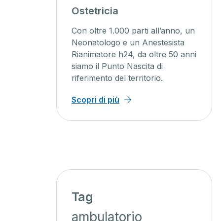
a
Unità cuore
000 parti all’anno, un
La cardiologia a 360°: i no
 e un Anestesista
specialisti sono presenti s
 h24, da oltre 50 anni
ambulatorio che in reparto
to Nascita di
assistiamo dalla diagnosi 
el territorio.
all’elettrofisiologia.
ù
Scopri di più
Tag
ambulatorio