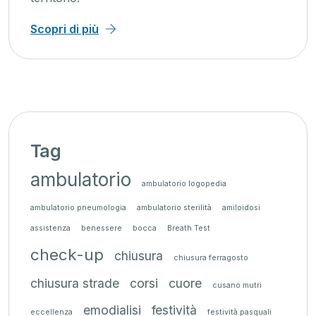
Scopri di più
Tag
ambulatorio
ambulatorio logopedia
ambulatorio pneumologia
ambulatorio sterilità
amiloidosi
assistenza
benessere
bocca
Breath Test
check-up
chiusura
chiusura ferragosto
chiusura strade
corsi
cuore
cusano mutri
emodialisi
festività
eccellenza
festività pasquali