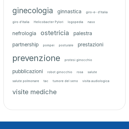
ginecologia
ginnastica
giro-e- d'italia
giro d'italia
Helicobacter Pylori
logopedia
naso
ostetricia
nefrologia
palestra
partnership
prestazioni
pompei
posturale
prevenzione
protesi ginocchio
pubblicazioni
robot ginocchio
rosa
salute
salute polmonare
tac
tumore del seno
visita audiologica
visite mediche