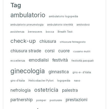
Tag
ambulatorio
ambulatorio logopedia
ambulatorio pneumologia
ambulatorio sterilità
amiloidosi
assistenza
benessere
bocca
Breath Test
check-up
chiusura
chiusura ferragosto
chiusura strade
corsi
cuore
cusano mutri
emodialisi
festività
eccellenza
festività pasquali
ginecologia
ginnastica
giro-e- d'italia
giro d'italia
Helicobacter Pylori
logopedia
naso
ostetricia
nefrologia
palestra
partnership
prestazioni
pompei
posturale