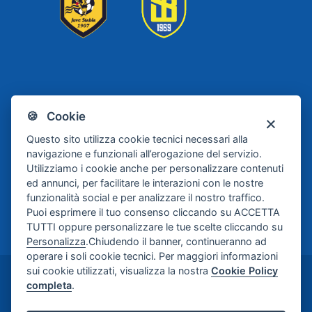
Scafati
Juve Stabia
🍪 Cookie
Basket
Questo sito utilizza cookie tecnici necessari alla
navigazione e funzionali all’erogazione del servizio.
Utilizziamo i cookie anche per personalizzare contenuti
ed annunci, per facilitare le interazioni con le nostre
funzionalità social e per analizzare il nostro traffico.
Puoi esprimere il tuo consenso cliccando su ACCETTA
TUTTI oppure personalizzare le tue scelte cliccando su
Personalizza
.Chiudendo il banner, continueranno ad
operare i soli cookie tecnici. Per maggiori informazioni
sui cookie utilizzati, visualizza la nostra
Cookie Policy
©2024-2026 Casa di Cura Maria Rosaria S.p.A. -
completa
.
Credits:
Meetweb