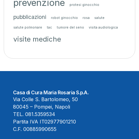
prevenzione
protesi ginocchio
pubblicazioni
robot ginocchio
rosa
salute
salute polmonare
tac
tumore del seno
visita audiologica
visite mediche
Casa di Cura Maria Rosaria S.p.A.
Via Colle S. Bartolomeo, 50
80045 – Pompei, Napoli
TEL.
081.5359534
Partita IVA IT02977901210
C.F. 00885990655