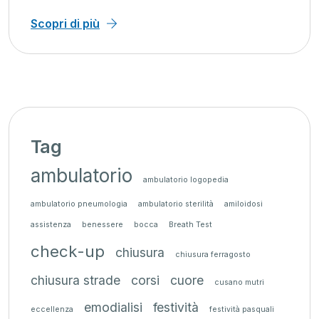
ù
Scopri di p
Tag
ambulatorio
ambulatorio logopedia
ambulatorio pneumologia
ambulatorio sterilità
amiloidosi
assistenza
benessere
bocca
Breath Test
check-up
chiusura
chiusura ferragosto
chiusura strade
corsi
cuore
cusano mutri
emodialisi
festività
eccellenza
festività pasquali