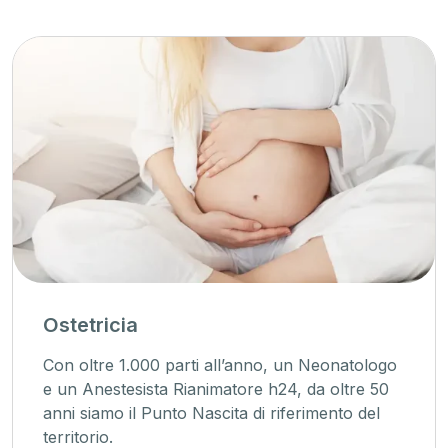
a
Unità cu
.000 parti all’anno, un Neonatologo
La cardiolog
sista Rianimatore h24, da oltre 50
presenti si
l Punto Nascita di riferimento del
assistiamo 
all’elettrofi