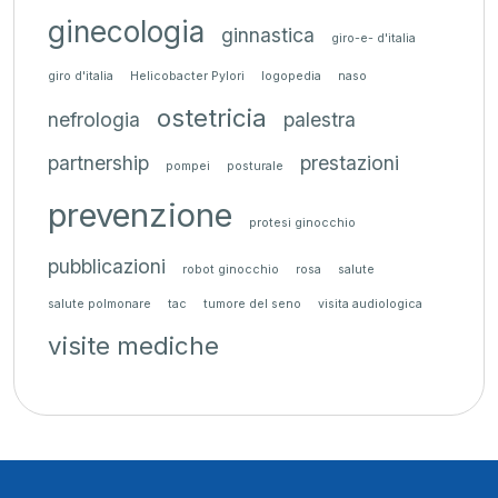
ginecologia
ginnastica
giro-e- d'italia
giro d'italia
Helicobacter Pylori
logopedia
naso
ostetricia
nefrologia
palestra
partnership
prestazioni
pompei
posturale
prevenzione
protesi ginocchio
pubblicazioni
robot ginocchio
rosa
salute
salute polmonare
tac
tumore del seno
visita audiologica
visite mediche