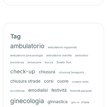
Tag
ambulatorio
ambulatorio logopedia
ambulatorio pneumologia
ambulatorio sterilità
amiloidosi
assistenza
benessere
bocca
Breath Test
check-up
chiusura
chiusura ferragosto
chiusura strade
corsi
cuore
cusano mutri
emodialisi
festività
eccellenza
festività pasquali
ginecologia
ginnastica
giro-e- d'italia