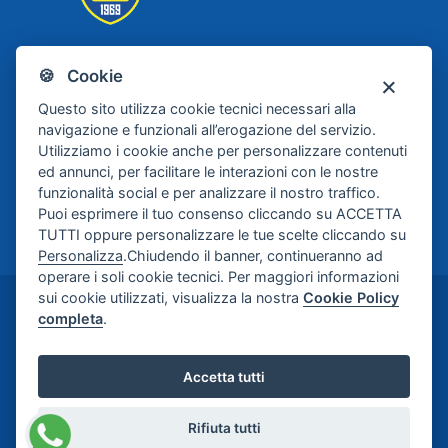
🍪 Cookie
Scafati Basket
Questo sito utilizza cookie tecnici necessari alla
navigazione e funzionali all’erogazione del servizio.
Utilizziamo i cookie anche per personalizzare contenuti
ed annunci, per facilitare le interazioni con le nostre
funzionalità social e per analizzare il nostro traffico.
Puoi esprimere il tuo consenso cliccando su ACCETTA
TUTTI oppure personalizzare le tue scelte cliccando su
Personalizza
.Chiudendo il banner, continueranno ad
operare i soli cookie tecnici. Per maggiori informazioni
sui cookie utilizzati, visualizza la nostra
Cookie Policy
©2024-2026 Casa di Cura Maria Rosaria S.p.A. -
completa
.
Credits:
Meetweb
Accetta tutti
Rifiuta tutti