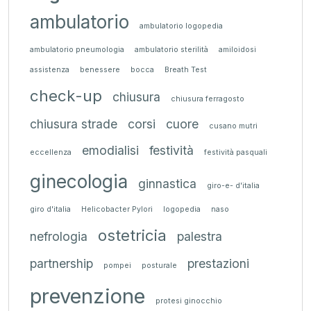
ambulatorio
ambulatorio logopedia
ambulatorio pneumologia
ambulatorio sterilità
amiloidosi
assistenza
benessere
bocca
Breath Test
check-up
chiusura
chiusura ferragosto
chiusura strade
corsi
cuore
cusano mutri
emodialisi
festività
eccellenza
festività pasquali
ginecologia
ginnastica
giro-e- d'italia
giro d'italia
Helicobacter Pylori
logopedia
naso
ostetricia
nefrologia
palestra
partnership
prestazioni
pompei
posturale
prevenzione
protesi ginocchio