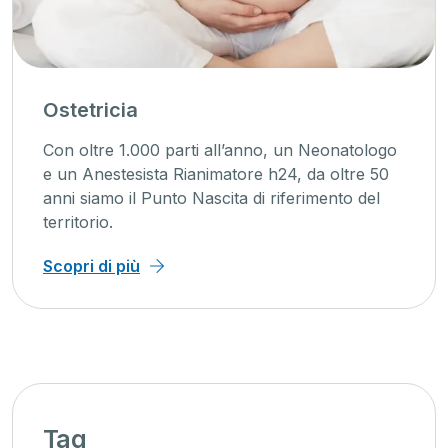
a
Unità cu
.000 parti all’anno, un Neonatologo
La cardiolog
sista Rianimatore h24, da oltre 50
presenti si
l Punto Nascita di riferimento del
assistiamo 
all’elettrofi
ù
Scopri di p
Tag