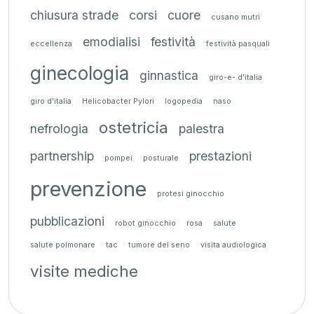
chiusura strade
corsi
cuore
cusano mutri
emodialisi
festività
eccellenza
festività pasquali
ginecologia
ginnastica
giro-e- d'italia
giro d'italia
Helicobacter Pylori
logopedia
naso
ostetricia
nefrologia
palestra
partnership
prestazioni
pompei
posturale
prevenzione
protesi ginocchio
pubblicazioni
robot ginocchio
rosa
salute
salute polmonare
tac
tumore del seno
visita audiologica
visite mediche