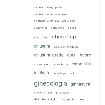
ambulatorio logopedia
ambulatorio pneumologia
ambulatorio sterilità
amiloidosi
assistenza
benessere
bocca
check-up
Breath Test
chiusura
chiusura ferragosto
chiusura strade
corsi
cuore
emodialisi
cusano mutri
eccellenza
festività
festività pasquali
ginecologia
ginnastica
giro-e- d'italia
giro d'italia
Helicobacter Pylori
logopedia
naso