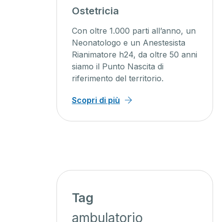
agini
Ostetricia
ente
Con oltre 1.000 parti all’anno, un
ienti un
Neonatologo e un Anestesista
Rianimatore h24, da oltre 50 anni
o, con
siamo il Punto Nascita di
iagnosi
riferimento del territorio.
 minor
Scopri di più
Tag
ambulatorio