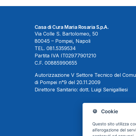
Casa di Cura Maria Rosaria S.p.A.
Via Colle S. Bartolomeo, 50
80045 – Pompei, Napoli
TEL.
081.5359534
Partita IVA IT02977901210
C.F. 00885990655
Autorizzazione V Settore Tecnico del Com
di Pompei n°9 del 20.11.2009
Direttore Sanitario:
dott. Luigi Senigalliesi
🍪 Cookie
Questo sito utilizza co
all’erogazione del serv