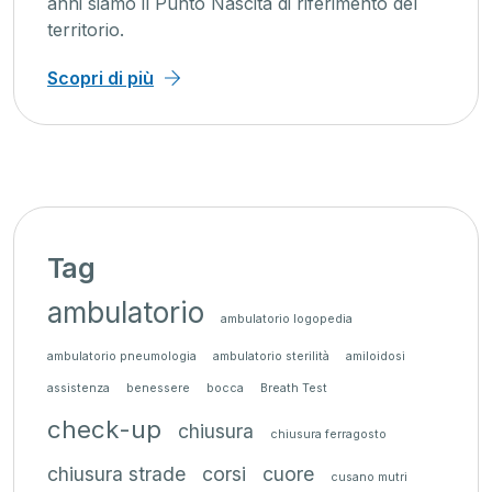
anni siamo il Punto Nascita di riferimento del
territorio.
Scopri di più
Tag
ambulatorio
ambulatorio logopedia
ambulatorio pneumologia
ambulatorio sterilità
amiloidosi
assistenza
benessere
bocca
Breath Test
check-up
chiusura
chiusura ferragosto
chiusura strade
corsi
cuore
cusano mutri