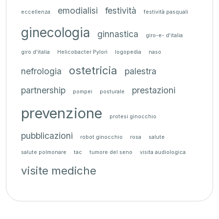
emodialisi
festività
eccellenza
festività pasquali
ginecologia
ginnastica
giro-e- d'italia
giro d'italia
Helicobacter Pylori
logopedia
naso
ostetricia
nefrologia
palestra
partnership
prestazioni
pompei
posturale
prevenzione
protesi ginocchio
pubblicazioni
robot ginocchio
rosa
salute
salute polmonare
tac
tumore del seno
visita audiologica
visite mediche