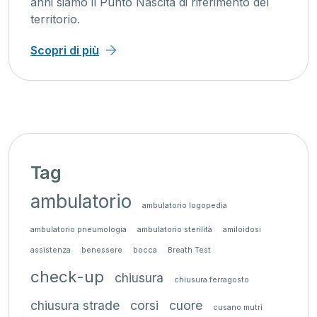
anni siamo il Punto Nascita di riferimento del
territorio.
Scopri di più
Tag
ambulatorio
ambulatorio logopedia
ambulatorio pneumologia
ambulatorio sterilità
amiloidosi
assistenza
benessere
bocca
Breath Test
check-up
chiusura
chiusura ferragosto
chiusura strade
corsi
cuore
cusano mutri