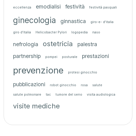
emodialisi
festività
eccellenza
festività pasquali
ginecologia
ginnastica
giro-e- d'italia
giro d'italia
Helicobacter Pylori
logopedia
naso
ostetricia
nefrologia
palestra
partnership
prestazioni
pompei
posturale
prevenzione
protesi ginocchio
pubblicazioni
robot ginocchio
rosa
salute
salute polmonare
tac
tumore del seno
visita audiologica
visite mediche