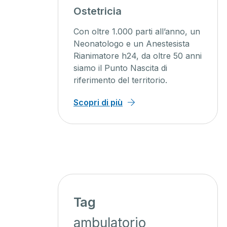
Ostetricia
Con oltre 1.000 parti all’anno, un
L
Neonatologo e un Anestesista
s
Rianimatore h24, da oltre 50 anni
a
siamo il Punto Nascita di
a
riferimento del territorio.
a
Scopri di più
S
Tag
ambulatorio