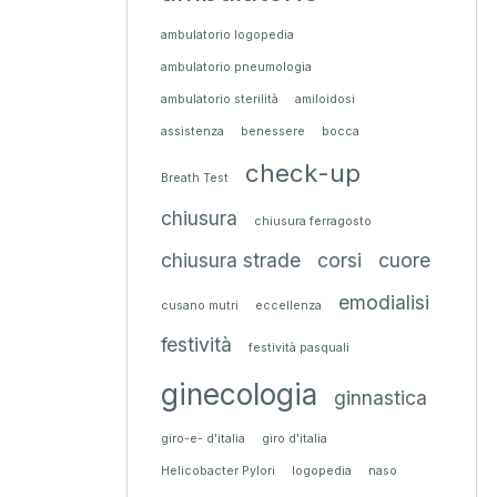
ambulatorio logopedia
ambulatorio pneumologia
ambulatorio sterilità
amiloidosi
assistenza
benessere
bocca
check-up
Breath Test
chiusura
chiusura ferragosto
chiusura strade
corsi
cuore
emodialisi
cusano mutri
eccellenza
festività
festività pasquali
ginecologia
ginnastica
giro-e- d'italia
giro d'italia
Helicobacter Pylori
logopedia
naso