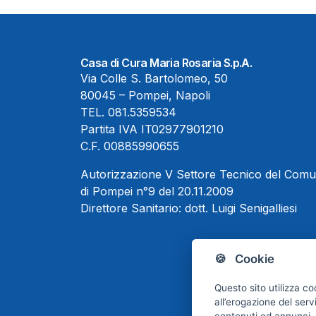
Casa di Cura Maria Rosaria S.p.A.
Via Colle S. Bartolomeo, 50
80045 – Pompei, Napoli
TEL.
081.5359534
Partita IVA IT02977901210
C.F. 00885990655
Autorizzazione V Settore Tecnico del Com
di Pompei n°9 del 20.11.2009
Direttore Sanitario:
dott. Luigi Senigalliesi
🍪 Cookie
Questo sito utilizza co
all’erogazione del serv