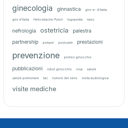
ginecologia
ginnastica
giro-e- d'italia
giro d'italia
Helicobacter Pylori
logopedia
naso
ostetricia
nefrologia
palestra
partnership
prestazioni
pompei
posturale
prevenzione
protesi ginocchio
pubblicazioni
robot ginocchio
rosa
salute
salute polmonare
tac
tumore del seno
visita audiologica
visite mediche