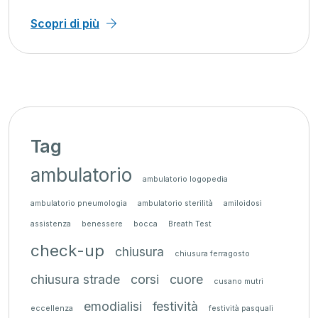
Scopri di più
Tag
ambulatorio
ambulatorio logopedia
ambulatorio pneumologia
ambulatorio sterilità
amiloidosi
assistenza
benessere
bocca
Breath Test
check-up
chiusura
chiusura ferragosto
chiusura strade
corsi
cuore
cusano mutri
emodialisi
festività
eccellenza
festività pasquali