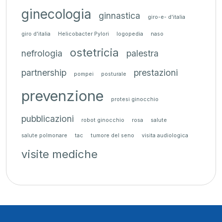
ginecologia
ginnastica
giro-e- d'italia
giro d'italia
Helicobacter Pylori
logopedia
naso
ostetricia
nefrologia
palestra
partnership
prestazioni
pompei
posturale
prevenzione
protesi ginocchio
pubblicazioni
robot ginocchio
rosa
salute
salute polmonare
tac
tumore del seno
visita audiologica
visite mediche