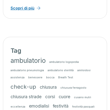
Scopri di più
Tag
ambulatorio
ambulatorio logopedia
ambulatorio pneumologia
ambulatorio sterilità
amiloidosi
assistenza
benessere
bocca
Breath Test
check-up
chiusura
chiusura ferragosto
chiusura strade
corsi
cuore
cusano mutri
emodialisi
festività
eccellenza
festività pasquali