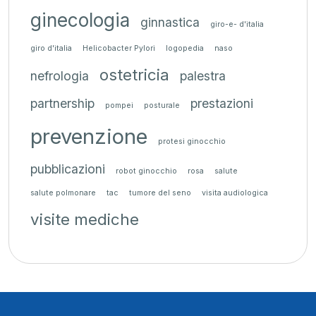
ginecologia
ginnastica
giro-e- d'italia
giro d'italia
Helicobacter Pylori
logopedia
naso
ostetricia
nefrologia
palestra
partnership
prestazioni
pompei
posturale
prevenzione
protesi ginocchio
pubblicazioni
robot ginocchio
rosa
salute
salute polmonare
tac
tumore del seno
visita audiologica
visite mediche