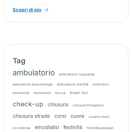
Scopri di più
Tag
ambulatorio
ambulatorio logopedia
ambulatorio pneumologia
ambulatorio sterilità
amiloidosi
assistenza
benessere
bocca
Breath Test
check-up
chiusura
chiusura ferragosto
chiusura strade
corsi
cuore
cusano mutri
emodialisi
festività
eccellenza
festività pasquali