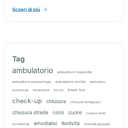
Scopri di più
Tag
ambulatorio
ambulatorio logopedia
ambulatorio pneumologia
ambulatorio sterilità
amiloidosi
assistenza
benessere
bocca
Breath Test
check-up
chiusura
chiusura ferragosto
chiusura strade
corsi
cuore
cusano mutri
emodialisi
festività
eccellenza
festività pasquali