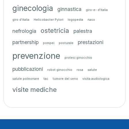
ginecologia
ginnastica
giro-e- d'italia
giro d'italia
Helicobacter Pylori
logopedia
naso
ostetricia
nefrologia
palestra
partnership
prestazioni
pompei
posturale
prevenzione
protesi ginocchio
pubblicazioni
robot ginocchio
rosa
salute
salute polmonare
tac
tumore del seno
visita audiologica
visite mediche