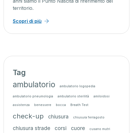
anni siamo il Punto Nascita di riferimento del
territorio.
Scopri di più
Tag
ambulatorio
ambulatorio logopedia
ambulatorio pneumologia
ambulatorio sterilità
amiloidosi
assistenza
benessere
bocca
Breath Test
check-up
chiusura
chiusura ferragosto
chiusura strade
corsi
cuore
cusano mutri