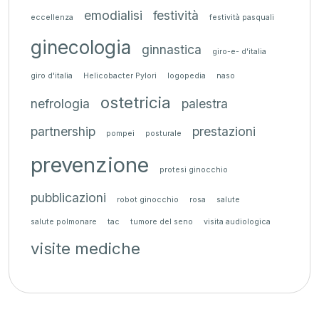
emodialisi
festività
eccellenza
festività pasquali
ginecologia
ginnastica
giro-e- d'italia
giro d'italia
Helicobacter Pylori
logopedia
naso
ostetricia
nefrologia
palestra
partnership
prestazioni
pompei
posturale
prevenzione
protesi ginocchio
pubblicazioni
robot ginocchio
rosa
salute
salute polmonare
tac
tumore del seno
visita audiologica
visite mediche