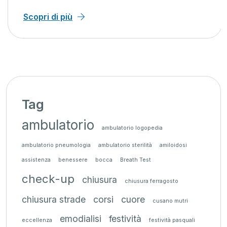
Scopri di più
Tag
ambulatorio
ambulatorio logopedia
ambulatorio pneumologia
ambulatorio sterilità
amiloidosi
assistenza
benessere
bocca
Breath Test
check-up
chiusura
chiusura ferragosto
chiusura strade
corsi
cuore
cusano mutri
emodialisi
festività
eccellenza
festività pasquali