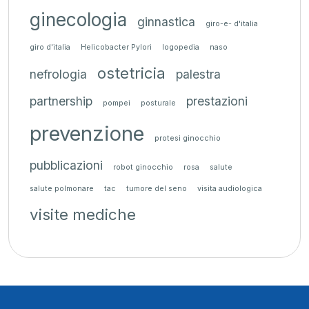
ginecologia
ginnastica
giro-e- d'italia
giro d'italia
Helicobacter Pylori
logopedia
naso
ostetricia
nefrologia
palestra
partnership
prestazioni
pompei
posturale
prevenzione
protesi ginocchio
pubblicazioni
robot ginocchio
rosa
salute
salute polmonare
tac
tumore del seno
visita audiologica
visite mediche