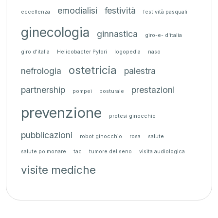
emodialisi
festività
eccellenza
festività pasquali
ginecologia
ginnastica
giro-e- d'italia
giro d'italia
Helicobacter Pylori
logopedia
naso
ostetricia
nefrologia
palestra
partnership
prestazioni
pompei
posturale
prevenzione
protesi ginocchio
pubblicazioni
robot ginocchio
rosa
salute
salute polmonare
tac
tumore del seno
visita audiologica
visite mediche