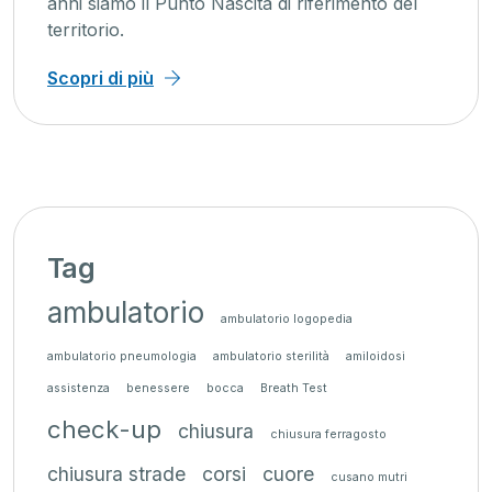
anni siamo il Punto Nascita di riferimento del
territorio.
Scopri di più
Tag
ambulatorio
ambulatorio logopedia
ambulatorio pneumologia
ambulatorio sterilità
amiloidosi
assistenza
benessere
bocca
Breath Test
check-up
chiusura
chiusura ferragosto
chiusura strade
corsi
cuore
cusano mutri