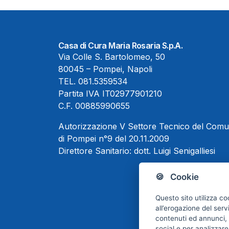
Casa di Cura Maria Rosaria S.p.A.
Via Colle S. Bartolomeo, 50
80045 – Pompei, Napoli
TEL.
081.5359534
Partita IVA IT02977901210
C.F. 00885990655
Autorizzazione V Settore Tecnico del Com
di Pompei n°9 del 20.11.2009
Direttore Sanitario:
dott. Luigi Senigalliesi
🍪 Cookie
Questo sito utilizza co
all’erogazione del serv
contenuti ed annunci, p
social e per analizzare