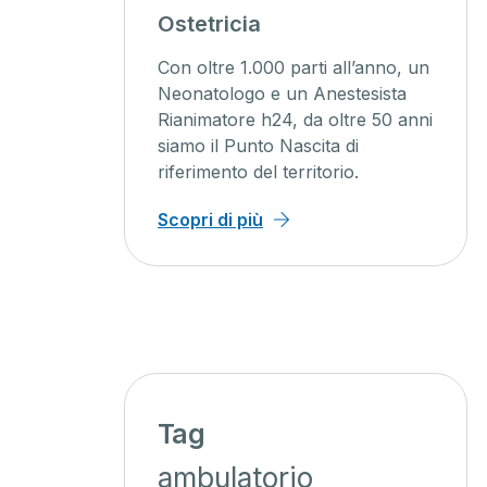
agini
Ostetricia
ente
Con oltre 1.000 parti all’anno, un
ienti un
Neonatologo e un Anestesista
Rianimatore h24, da oltre 50 anni
o, con
siamo il Punto Nascita di
iagnosi
riferimento del territorio.
 minor
Scopri di più
Tag
ambulatorio