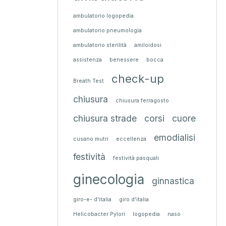
ambulatorio logopedia
ambulatorio pneumologia
ambulatorio sterilità
amiloidosi
assistenza
benessere
bocca
check-up
Breath Test
chiusura
chiusura ferragosto
chiusura strade
corsi
cuore
emodialisi
cusano mutri
eccellenza
festività
festività pasquali
ginecologia
ginnastica
giro-e- d'italia
giro d'italia
Helicobacter Pylori
logopedia
naso