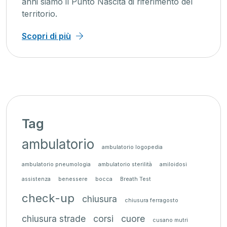
anni siamo il Punto Nascita di riferimento del
territorio.
Scopri di più
Tag
ambulatorio
ambulatorio logopedia
ambulatorio pneumologia
ambulatorio sterilità
amiloidosi
assistenza
benessere
bocca
Breath Test
check-up
chiusura
chiusura ferragosto
chiusura strade
corsi
cuore
cusano mutri