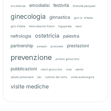
emodialisi
festività
eccellenza
festività pasquali
ginecologia
ginnastica
giro-e- d'italia
giro d'italia
Helicobacter Pylori
logopedia
naso
ostetricia
nefrologia
palestra
partnership
prestazioni
pompei
posturale
prevenzione
protesi ginocchio
pubblicazioni
robot ginocchio
rosa
salute
salute polmonare
tac
tumore del seno
visita audiologica
visite mediche