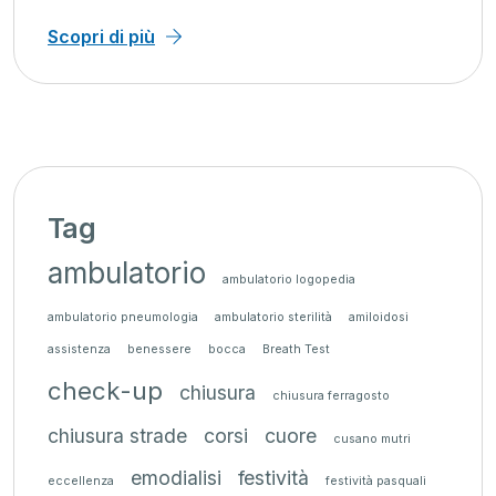
Scopri di più
Tag
ambulatorio
ambulatorio logopedia
ambulatorio pneumologia
ambulatorio sterilità
amiloidosi
assistenza
benessere
bocca
Breath Test
check-up
chiusura
chiusura ferragosto
chiusura strade
corsi
cuore
cusano mutri
emodialisi
festività
eccellenza
festività pasquali