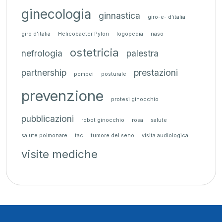
ginecologia
ginnastica
giro-e- d'italia
giro d'italia
Helicobacter Pylori
logopedia
naso
ostetricia
nefrologia
palestra
partnership
prestazioni
pompei
posturale
prevenzione
protesi ginocchio
pubblicazioni
robot ginocchio
rosa
salute
salute polmonare
tac
tumore del seno
visita audiologica
visite mediche