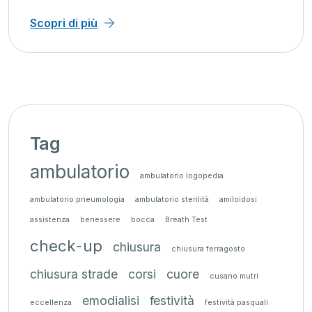
Scopri di più
Tag
ambulatorio
ambulatorio logopedia
ambulatorio pneumologia
ambulatorio sterilità
amiloidosi
assistenza
benessere
bocca
Breath Test
check-up
chiusura
chiusura ferragosto
chiusura strade
corsi
cuore
cusano mutri
emodialisi
festività
eccellenza
festività pasquali