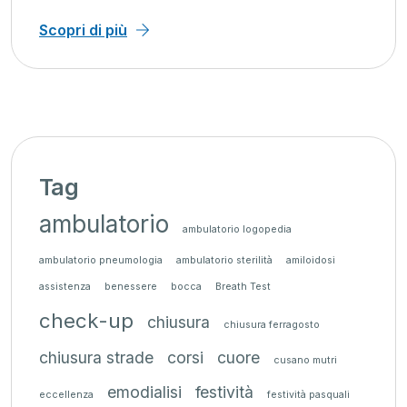
Scopri di più
Tag
ambulatorio
ambulatorio logopedia
ambulatorio pneumologia
ambulatorio sterilità
amiloidosi
assistenza
benessere
bocca
Breath Test
check-up
chiusura
chiusura ferragosto
chiusura strade
corsi
cuore
cusano mutri
emodialisi
festività
eccellenza
festività pasquali