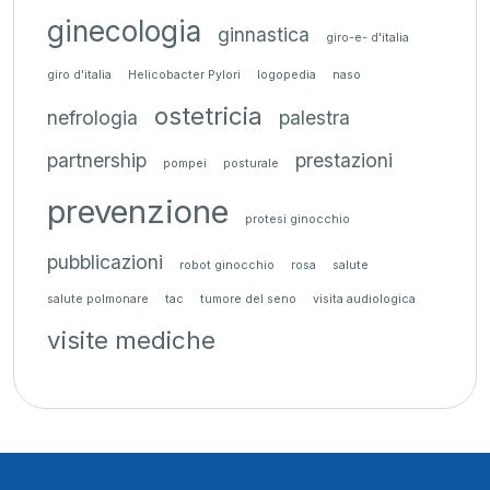
ginecologia
ginnastica
giro-e- d'italia
giro d'italia
Helicobacter Pylori
logopedia
naso
ostetricia
nefrologia
palestra
partnership
prestazioni
pompei
posturale
prevenzione
protesi ginocchio
pubblicazioni
robot ginocchio
rosa
salute
salute polmonare
tac
tumore del seno
visita audiologica
visite mediche