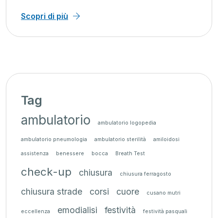
Scopri di più
Tag
ambulatorio
ambulatorio logopedia
ambulatorio pneumologia
ambulatorio sterilità
amiloidosi
assistenza
benessere
bocca
Breath Test
check-up
chiusura
chiusura ferragosto
chiusura strade
corsi
cuore
cusano mutri
emodialisi
festività
eccellenza
festività pasquali