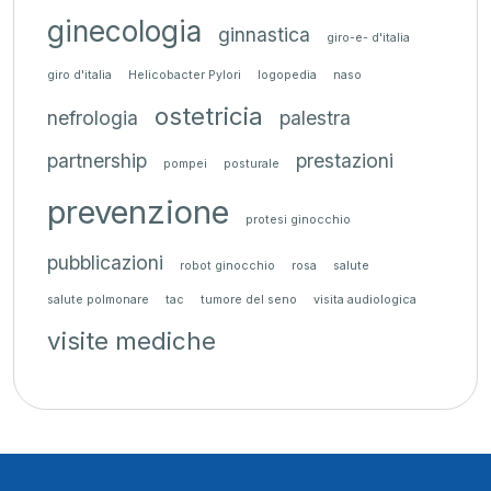
ginecologia
ginnastica
giro-e- d'italia
giro d'italia
Helicobacter Pylori
logopedia
naso
ostetricia
nefrologia
palestra
partnership
prestazioni
pompei
posturale
prevenzione
protesi ginocchio
pubblicazioni
robot ginocchio
rosa
salute
salute polmonare
tac
tumore del seno
visita audiologica
visite mediche