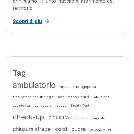
anni siamo il Punto Nascita di riferimento del
territorio.
Scopri di più
Tag
ambulatorio
ambulatorio logopedia
ambulatorio pneumologia
ambulatorio sterilità
amiloidosi
assistenza
benessere
bocca
Breath Test
check-up
chiusura
chiusura ferragosto
chiusura strade
corsi
cuore
cusano mutri