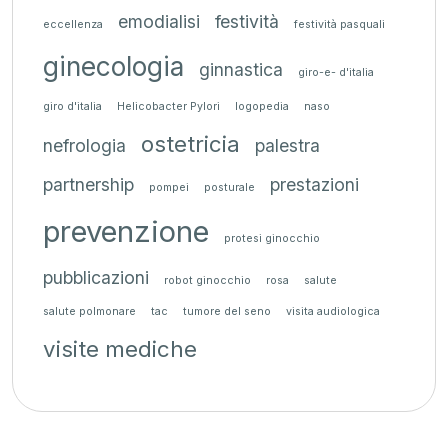
emodialisi
festività
eccellenza
festività pasquali
ginecologia
ginnastica
giro-e- d'italia
giro d'italia
Helicobacter Pylori
logopedia
naso
ostetricia
nefrologia
palestra
partnership
prestazioni
pompei
posturale
prevenzione
protesi ginocchio
pubblicazioni
robot ginocchio
rosa
salute
salute polmonare
tac
tumore del seno
visita audiologica
visite mediche