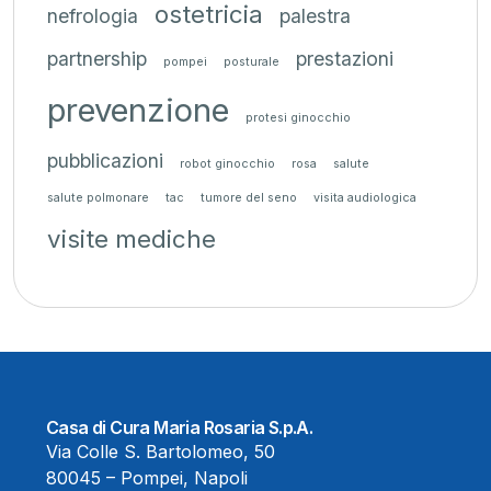
ostetricia
nefrologia
palestra
partnership
prestazioni
pompei
posturale
prevenzione
protesi ginocchio
pubblicazioni
robot ginocchio
rosa
salute
salute polmonare
tac
tumore del seno
visita audiologica
visite mediche
Casa di Cura Maria Rosaria S.p.A.
Via Colle S. Bartolomeo, 50
80045 – Pompei, Napoli