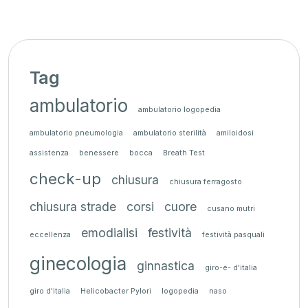
Tag
ambulatorio
ambulatorio logopedia
ambulatorio pneumologia
ambulatorio sterilità
amiloidosi
assistenza
benessere
bocca
Breath Test
check-up
chiusura
chiusura ferragosto
chiusura strade
corsi
cuore
cusano mutri
emodialisi
festività
eccellenza
festività pasquali
ginecologia
ginnastica
giro-e- d'italia
giro d'italia
Helicobacter Pylori
logopedia
naso