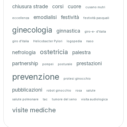
chiusura strade
corsi
cuore
cusano mutri
emodialisi
festività
eccellenza
festività pasquali
ginecologia
ginnastica
giro-e- d'italia
giro d'italia
Helicobacter Pylori
logopedia
naso
ostetricia
nefrologia
palestra
partnership
prestazioni
pompei
posturale
prevenzione
protesi ginocchio
pubblicazioni
robot ginocchio
rosa
salute
salute polmonare
tac
tumore del seno
visita audiologica
visite mediche