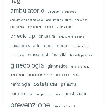
Tag
ambulatorio
ambulatorio logopedia
ambulatorio pneumologia
ambulatorio sterilità
amiloidosi
assistenza
benessere
bocca
Breath Test
check-up
chiusura
chiusura ferragosto
chiusura strade
corsi
cuore
cusano mutri
emodialisi
festività
eccellenza
festività pasquali
ginecologia
ginnastica
giro-e- d'italia
giro d'italia
Helicobacter Pylori
logopedia
naso
ostetricia
nefrologia
palestra
partnership
prestazioni
pompei
posturale
prevenzione
protesi ginocchio