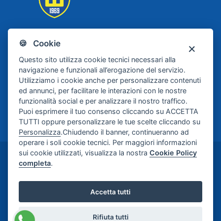
🍪 Cookie
Scafati Basket
Questo sito utilizza cookie tecnici necessari alla
navigazione e funzionali all’erogazione del servizio.
Utilizziamo i cookie anche per personalizzare contenuti
ed annunci, per facilitare le interazioni con le nostre
funzionalità social e per analizzare il nostro traffico.
Puoi esprimere il tuo consenso cliccando su ACCETTA
TUTTI oppure personalizzare le tue scelte cliccando su
Personalizza
.Chiudendo il banner, continueranno ad
operare i soli cookie tecnici. Per maggiori informazioni
sui cookie utilizzati, visualizza la nostra
Cookie Policy
©2024-2026 Casa di Cura Maria Rosaria S.p.A. -
completa
.
Credits:
Meetweb
Accetta tutti
Rifiuta tutti