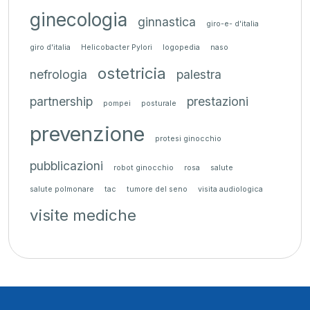
ginecologia
ginnastica
giro-e- d'italia
giro d'italia
Helicobacter Pylori
logopedia
naso
ostetricia
nefrologia
palestra
partnership
prestazioni
pompei
posturale
prevenzione
protesi ginocchio
pubblicazioni
robot ginocchio
rosa
salute
salute polmonare
tac
tumore del seno
visita audiologica
visite mediche