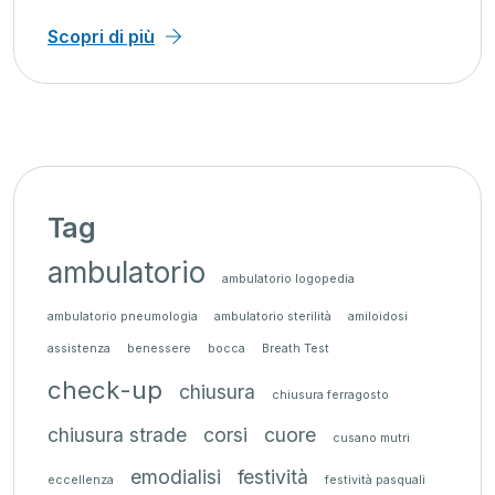
Scopri di più
Tag
ambulatorio
ambulatorio logopedia
ambulatorio pneumologia
ambulatorio sterilità
amiloidosi
assistenza
benessere
bocca
Breath Test
check-up
chiusura
chiusura ferragosto
chiusura strade
corsi
cuore
cusano mutri
emodialisi
festività
eccellenza
festività pasquali