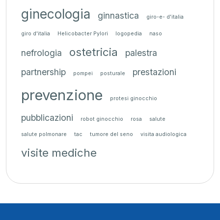
ginecologia
ginnastica
giro-e- d'italia
giro d'italia
Helicobacter Pylori
logopedia
naso
ostetricia
nefrologia
palestra
partnership
prestazioni
pompei
posturale
prevenzione
protesi ginocchio
pubblicazioni
robot ginocchio
rosa
salute
salute polmonare
tac
tumore del seno
visita audiologica
visite mediche