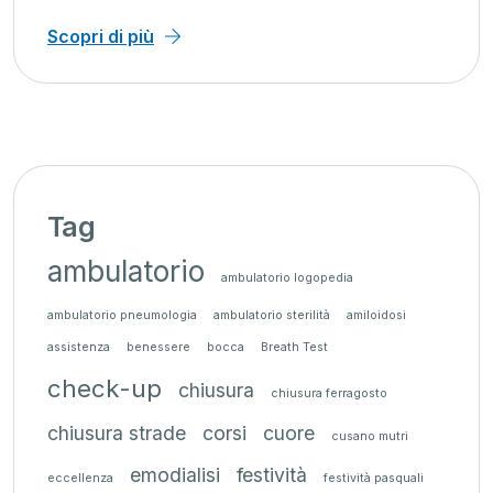
Scopri di più
Tag
ambulatorio
ambulatorio logopedia
ambulatorio pneumologia
ambulatorio sterilità
amiloidosi
assistenza
benessere
bocca
Breath Test
check-up
chiusura
chiusura ferragosto
chiusura strade
corsi
cuore
cusano mutri
emodialisi
festività
eccellenza
festività pasquali