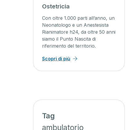
agini
Ostetricia
ente
Con oltre 1.000 parti all’anno, un
ienti un
Neonatologo e un Anestesista
Rianimatore h24, da oltre 50 anni
o, con
siamo il Punto Nascita di
iagnosi
riferimento del territorio.
 minor
Scopri di più
Tag
ambulatorio