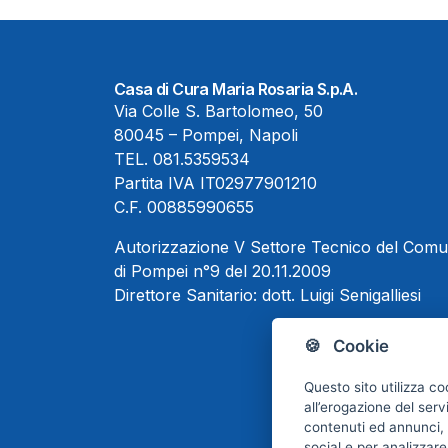
Casa di Cura Maria Rosaria S.p.A.
Via Colle S. Bartolomeo, 50
80045 – Pompei, Napoli
TEL.
081.5359534
Partita IVA IT02977901210
C.F. 00885990655
Autorizzazione V Settore Tecnico del Com
di Pompei n°9 del 20.11.2009
Direttore Sanitario:
dott. Luigi Senigalliesi
🍪 Cookie
Questo sito utilizza co
all’erogazione del serv
contenuti ed annunci, p
social e per analizzare