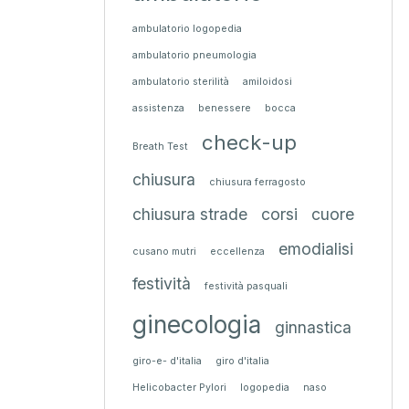
ambulatorio logopedia
ambulatorio pneumologia
ambulatorio sterilità
amiloidosi
assistenza
benessere
bocca
check-up
Breath Test
chiusura
chiusura ferragosto
chiusura strade
corsi
cuore
emodialisi
cusano mutri
eccellenza
festività
festività pasquali
ginecologia
ginnastica
giro-e- d'italia
giro d'italia
Helicobacter Pylori
logopedia
naso