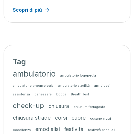
Scopri di più
Tag
ambulatorio
ambulatorio logopedia
ambulatorio pneumologia
ambulatorio sterilità
amiloidosi
assistenza
benessere
bocca
Breath Test
check-up
chiusura
chiusura ferragosto
chiusura strade
corsi
cuore
cusano mutri
emodialisi
festività
eccellenza
festività pasquali