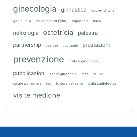
ginecologia
ginnastica
giro-e- d'italia
giro d'italia
Helicobacter Pylori
logopedia
naso
ostetricia
nefrologia
palestra
partnership
prestazioni
pompei
posturale
prevenzione
protesi ginocchio
pubblicazioni
robot ginocchio
rosa
salute
salute polmonare
tac
tumore del seno
visita audiologica
visite mediche